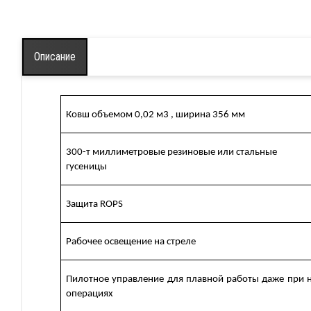
отоваторы Agriworld
ульчеры и косилки
Описание
ересадчики деревьев
ystron
Ковш объемом 0,02 м3 , ширина 356 мм
авесное и прицепное
борудование к тракторам
300-т миллиметровые резиновые или стальные
гусеницы
борудование для
ереработки молока
Защита ROPS
борудование для
ивотноводства
Рабочее освещение на стреле
ежецксельмаш
Пилотное управление для плавной работы даже при 
операциях
niTrade