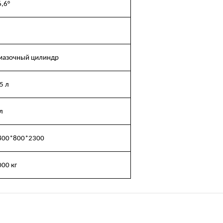
6,6°
мазочный цилиндр
5 л
л
800*800*2300
000 кг