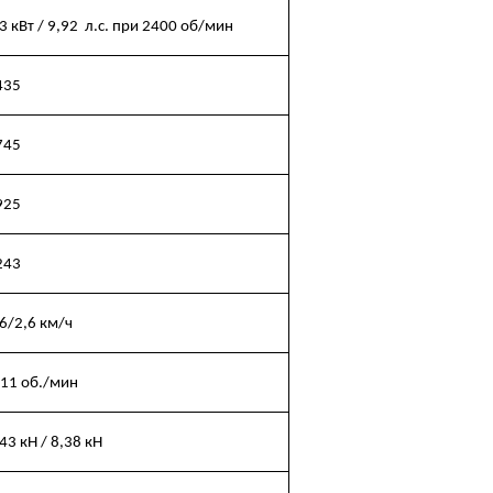
3 кВт / 9,92 л.с. при 2400 об/мин
435
745
925
243
,6/2,6 км/ч
-11 об./мин
43 кН / 8,38 кН