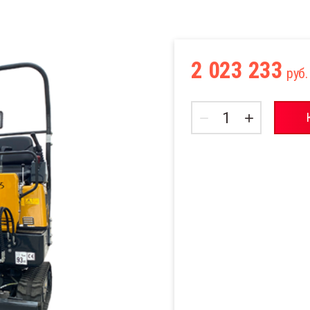
 Cold
 машины
2 023 233
 Cold
руб.
сины
−
+
овки
 Cold
пойки