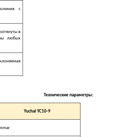
ролиния с
ротянуты в
оны любых
клоняемая
Технические параметры:
Yuchai YC
10-9
anmar