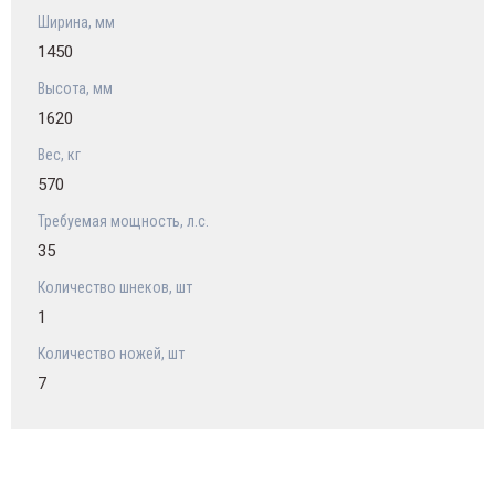
акторам
Ширина, мм
1450
рудование для переработки молока
Высота, мм
1620
орудование для животноводства
Вес, кг
жецксельмаш
570
Требуемая мощность, л.с.
Trade
35
Количество шнеков, шт
1
Количество ножей, шт
7