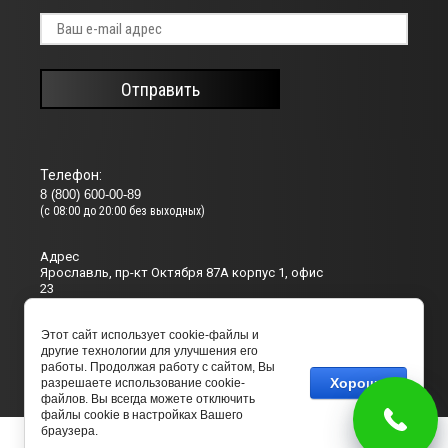
Отправить
Телефон:
8 (800) 600-00-89
(с 08:00 до 20:00 без выходных)
Адрес
Ярославль, пр-кт Октября 87А корпус 1, офис
23
Е-mail:
Этот сайт использует cookie-файлы и
info@t-d-a-m.com
другие технологии для улучшения его
работы. Продолжая работу с сайтом, Вы
Хорошо
разрешаете использование cookie-
файлов. Вы всегда можете отключить
файлы cookie в настройках Вашего
браузера.
© 2020 - 2026